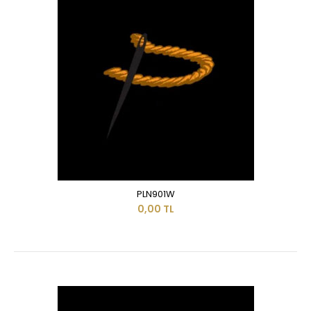
PLN901W
0,00 TL