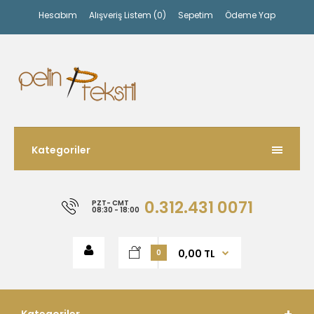
Hesabım
Alışveriş Listem (0)
Sepetim
Ödeme Yap
Kategoriler
0.312.431 0071
PZT- CMT
08:30 - 18:00
0,00 TL
0