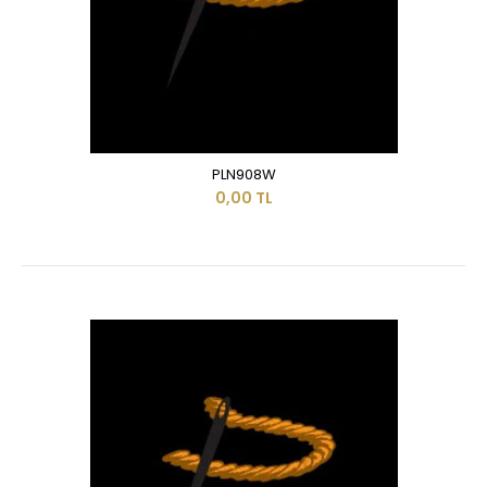
PLN908W
0,00 TL