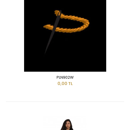
PLN902W
0,00 TL