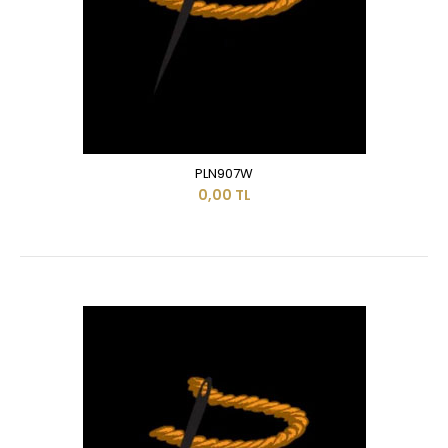
PLN907W
0,00 TL