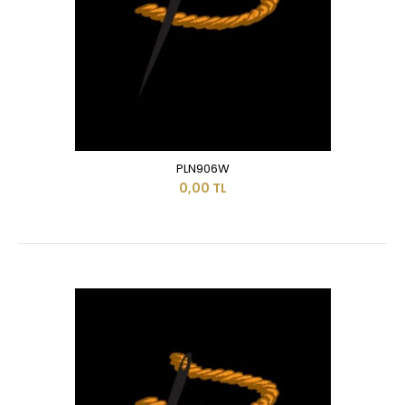
PLN906W
0,00 TL