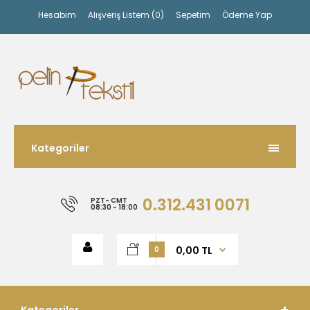
Hesabım
Alışveriş Listem (0)
Sepetim
Ödeme Yap
Kategoriler
0.312.431 0071
PZT- CMT
08:30 - 18:00
0,00 TL
0