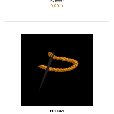
PLN8887
0,00 TL
PLN891W