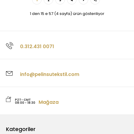
1
2
3
4
>
>|
1 den 15 e 57 (4 sayfa) ürün gösteriliyor
0.312.431 0071
info@pelinsutekstil.com
PZT- CMT
Mağaza
08:00 - 18:30
Kategoriler