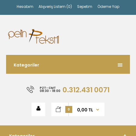
Hesabım
Alışveriş Listem (0)
Sepetim
Ödeme Yap
Kategoriler
0.312.431 0071
PZT- CMT
08:30 - 18:00
0,00 TL
0