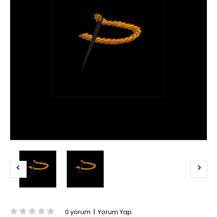
0 yorum
|
Yorum Yap